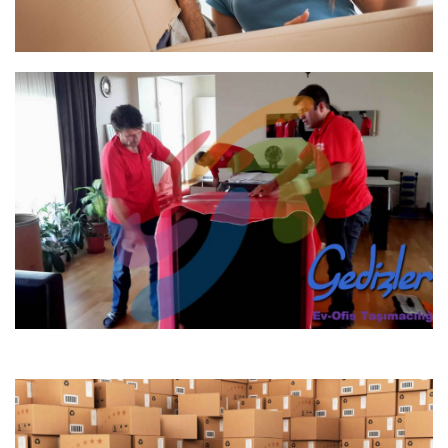
Şehirlerarası Evden Eve
Nakliyat
ihtiyacınız olduğu durumlarda
Şehirlerarası Taşıma
Gedizler Nakliyat eşyanızı sigortalayıp yola çıkarır..
Ofis Taşımacılığı