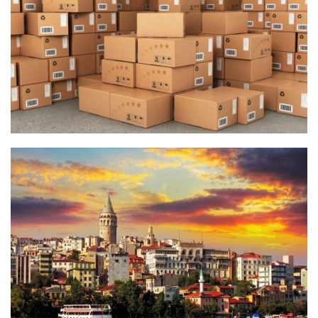
Ofis Taşımacılığı Ofis Taşımacılığında iş yönetimi ve iş
güvenliği çok önemlidir. İşin planlanıp eşyanın
ambalajlanması ve eşyanın taşınması, araçta istiflenmesi
ve diğer tarafta tekrar monte edilip yerleştirilmesi dikkat
ve uzmanlık ister. .
İstanbul Evden Eve
Nakliyat
İstanbul ofis
ve
İstanbul evden eve nakliyat
hizmetlerinde güvenli ve kaliteli bir hizmet
taşımacılığı
sunan firmamız hizmetini sistemli ve kaliteli bir şekilde siz
değerli müşterilerimizin istediği şekilde yerine
getirmektedir.