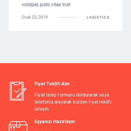
volutpat, justo vitae trist
Ocak 23, 2019
LOGISTICS
Fiyat Teklifi Alın
Fiyat talep formunu doldurarak veya
telefonla arayarak bizden fiyat teklifi
isteyin.
Eşyanızı Hazırlayın