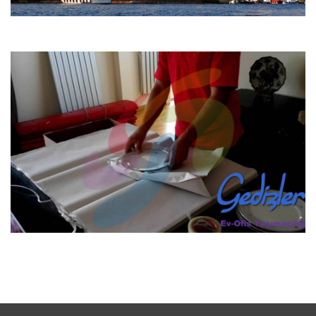
Müşteri Memnuniyeti
Gedizler Nakliyat verdiği kaliteli nakliye hizmeti
firmaları arasında
İstanbul evden eve nakliyat
sayesinde
en beğenilen ve tercih edilen nakliyat firmalarından biri
olmuştur.