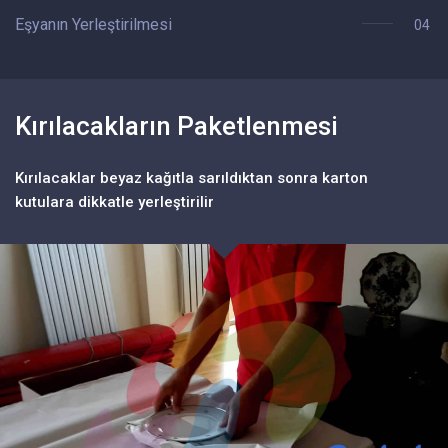
Eşyanın Yerleştirilmesi
04
Kırılacakların Paketlenmesi
E
Kırılacaklar beyaz kağıtla sarıldıktan sonra karton
Mo
kutulara dikkatle yerleştirilir
sa