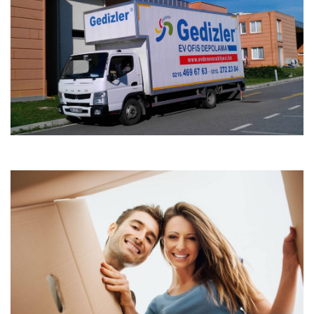
Evden Eve Nakliyat
evden eve nakliyat ve ofis
İstanbul Evden Eve Nakliyat
taşımacılık hizmetlerini İstanbul de ve tüm semtlerinde
yıllardır yapmaktadır.
Ambalajlama
Ambalajlamada iyi bir ambalajlama yapmak kadar
ambalajlama malzemesi de önemlidir. Kaliteli ve eşyayı
koruyucu kalın bir ambalajlama önemlidir..