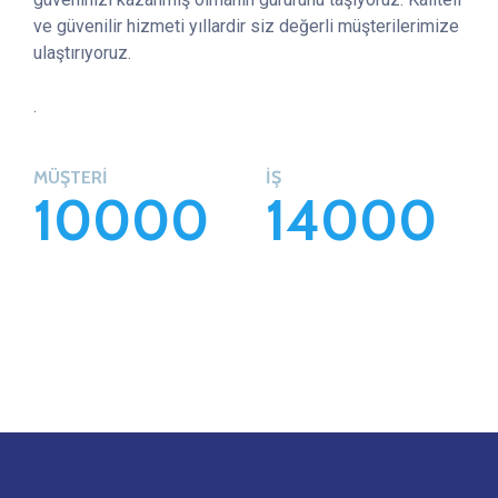
ve güvenilir hizmeti yıllardir siz değerli müşterilerimize
ulaştırıyoruz.
.
MÜŞTERİ
İŞ
1
0
0
0
0
1
4
0
0
0