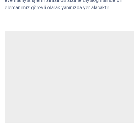
eve nakliyat işlemi sırasında sizinle diyalog halinde bir
elemanımız görevli olarak yanınızda yer alacaktır.