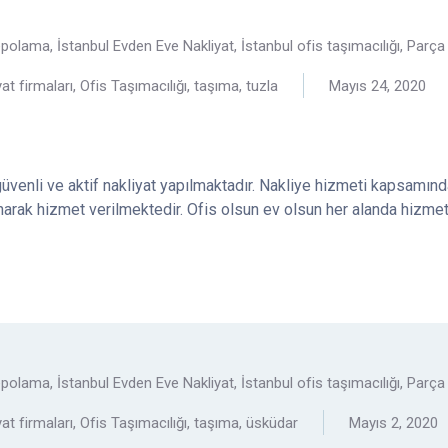
depolama
,
İstanbul Evden Eve Nakliyat
,
İstanbul ofis taşımacılığı
,
Parça 
yat firmaları
,
Ofis Taşımacılığı
,
taşıma
,
tuzla
Mayıs 24, 2020
güvenli ve aktif nakliyat yapılmaktadır. Nakliye hizmeti kapsamınd
ağlanarak hizmet verilmektedir. Ofis olsun ev olsun her alanda hizme
depolama
,
İstanbul Evden Eve Nakliyat
,
İstanbul ofis taşımacılığı
,
Parça 
yat firmaları
,
Ofis Taşımacılığı
,
taşıma
,
üsküdar
Mayıs 2, 2020