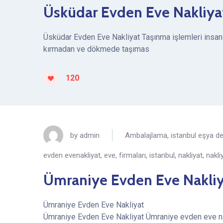
Üsküdar Evden Eve Nakliya
Üsküdar Evden Eve Nakliyat Taşınma işlemleri insanlar
kırmadan ve dökmede taşımas
120
by
admin
Ambalajlama
,
istanbul eşya 
evden evenakliyat
,
eve
,
firmaları
,
istanbul
,
nakliyat
,
nakli
Ümraniye Evden Eve Nakli
Ümraniye Evden Eve Nakliyat
Ümraniye Evden Eve Nakliyat Ümraniye evden eve nakl