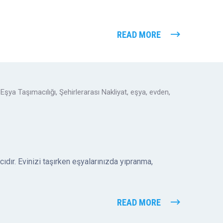
READ MORE
Eşya Taşımacılığı
,
Şehirlerarası Nakliyat
,
eşya
,
evden
,
ır. Evinizi taşırken eşyalarınızda yıpranma,
READ MORE