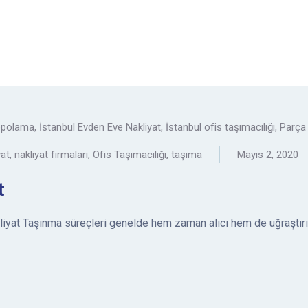
depolama
,
İstanbul Evden Eve Nakliyat
,
İstanbul ofis taşımacılığı
,
Parça 
yat
,
nakliyat firmaları
,
Ofis Taşımacılığı
,
taşıma
Mayıs 2, 2020
t
at Taşınma süreçleri genelde hem zaman alıcı hem de uğraştırıcıd