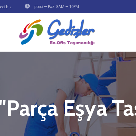
ptesi — Paz: 8AM — 10PM
eci.biz
"Parça Eşya Taş