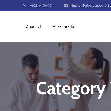
+902164696763
Email: info@evdenevenakliy
Anasayfa
Hakkımızda
Category 