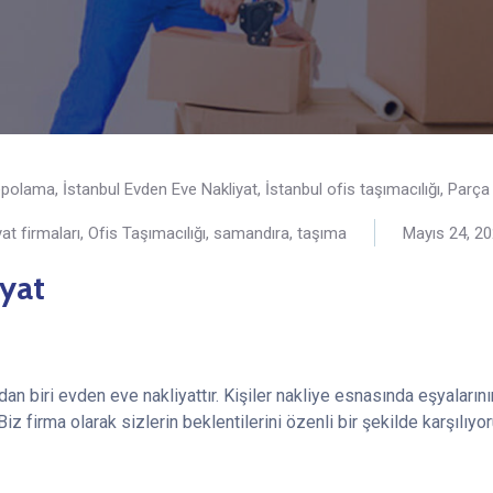
depolama
,
İstanbul Evden Eve Nakliyat
,
İstanbul ofis taşımacılığı
,
Parça 
yat firmaları
,
Ofis Taşımacılığı
,
samandıra
,
taşıma
Mayıs 24, 2
yat
an biri evden eve nakliyattır. Kişiler nakliye esnasında eşyaları
 Biz firma olarak sizlerin beklentilerini özenli bir şekilde karşılıyor