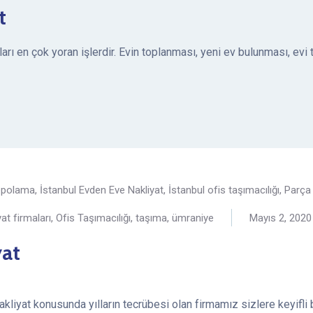
t
ı en çok yoran işlerdir. Evin toplanması, yeni ev bulunması, evi t
depolama
,
İstanbul Evden Eve Nakliyat
,
İstanbul ofis taşımacılığı
,
Parça 
yat firmaları
,
Ofis Taşımacılığı
,
taşıma
,
ümraniye
Mayıs 2, 2020
yat
iyat konusunda yılların tecrübesi olan firmamız sizlere keyifli 