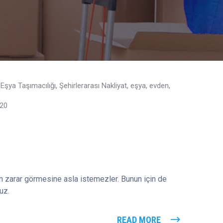
Eşya Taşımacılığı
,
Şehirlerarası Nakliyat
,
eşya
,
evden
,
020
nın zarar görmesine asla istemezler. Bunun için de
uz.
READ MORE