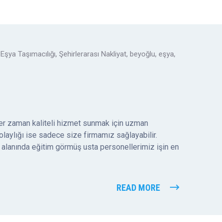
Eşya Taşımacılığı
,
Şehirlerarası Nakliyat
,
beyoğlu
,
eşya
,
 her zaman kaliteli hizmet sunmak için uzman
 kolaylığı ise sadece size firmamız sağlayabilir.
 alanında eğitim görmüş usta personellerimiz işin en
READ MORE